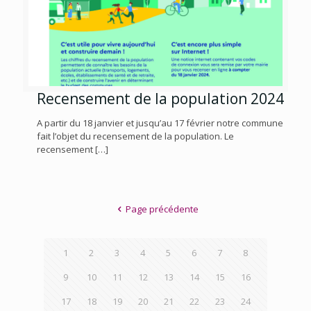
Recensement de la population 2024
A partir du 18 janvier et jusqu’au 17 février notre commune
fait l’objet du recensement de la population. Le
recensement
[…]
Page précédente
1
2
3
4
5
6
7
8
9
10
11
12
13
14
15
16
17
18
19
20
21
22
23
24