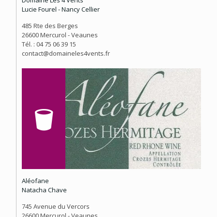
Domaine Les 4 Vents
Lucie Fourel - Nancy Cellier
485 Rte des Berges
26600 Mercurol - Veaunes
Tél. : 04 75 06 39 15
contact@domaineles4vents.fr
Aléofane
Natacha Chave
745 Avenue du Vercors
26600 Mercurol - Veaunes