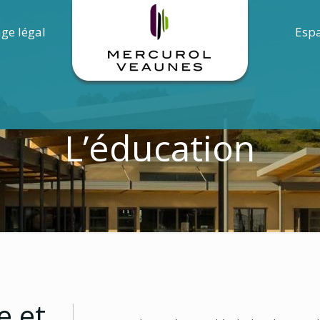
age légal
Espa
L’éducation
e et