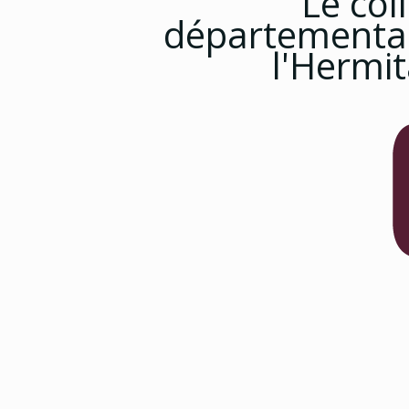
Le col
départementa
l'Hermi