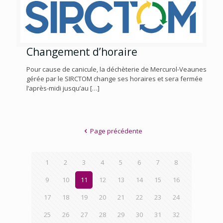
Changement d’horaire
Pour cause de canicule, la déchèterie de Mercurol-Veaunes
gérée par le SIRCTOM change ses horaires et sera fermée
l’après-midi jusqu’au
[…]
Page précédente
1
2
3
4
5
6
7
8
9
10
11
12
13
14
15
16
17
18
19
20
21
22
23
24
25
26
27
28
29
30
31
32