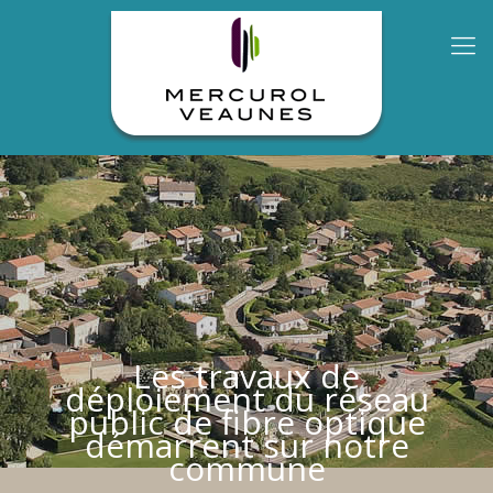
Les travaux de
déploiement du réseau
public de fibre optique
démarrent sur notre
commune