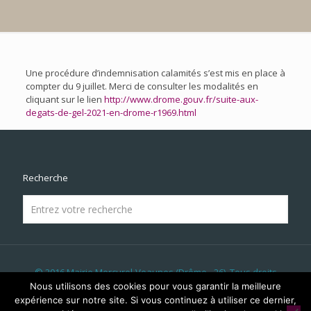
Une procédure d’indemnisation calamités s’est mis en place à
compter du 9 juillet. Merci de consulter les modalités en
cliquant sur le lien
http://www.drome.gouv.fr/suite-aux-
degats-de-gel-2021-en-drome-r1969.html
Recherche
© 2016 Mairie Mercurol-Veaunes (Drôme - 26). Tous droits
réservés | Réalisé par
LICOM Développement
|
Mentions
Nous utilisons des cookies pour vous garantir la meilleure
Légales
|
RGPD
|
Liens & Partenaires
|
Panneau Lumineux
|
expérience sur notre site. Si vous continuez à utiliser ce dernier,