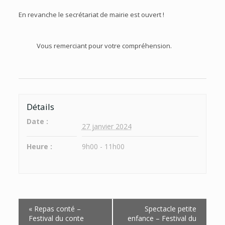
En revanche le secrétariat de mairie est ouvert !
Vous remerciant pour votre compréhension.
Détails
Date :
27 janvier 2024
Heure :
9h00 - 11h00
Navigation
«
Repas conté –
Spectacle petite
Évènement
Festival du conte
enfance – Festival du