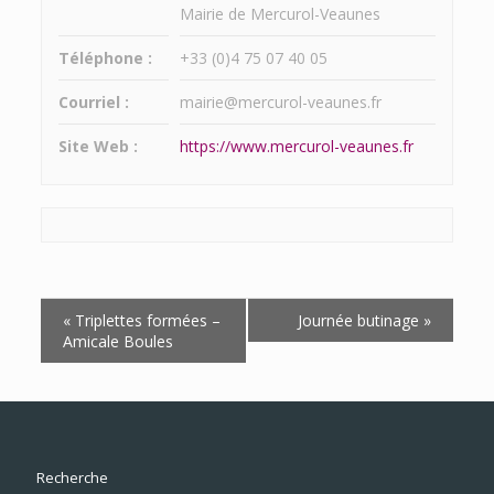
Mairie de Mercurol-Veaunes
Téléphone :
+33 (0)4 75 07 40 05
Courriel :
mairie@mercurol-veaunes.fr
Site Web :
https://www.mercurol-veaunes.fr
Navigation
«
Triplettes formées –
Journée butinage
»
Évènement
Amicale Boules
Recherche