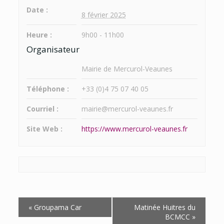
Date :
8 février 2025
Heure :
9h00 - 11h00
Organisateur
Mairie de Mercurol-Veaunes
Téléphone :
+33 (0)4 75 07 40 05
Courriel :
mairie@mercurol-veaunes.fr
Site Web :
https://www.mercurol-veaunes.fr
Navigation
«
Groupama Car
Matinée Huitres du
Évènement
BCMCC
»