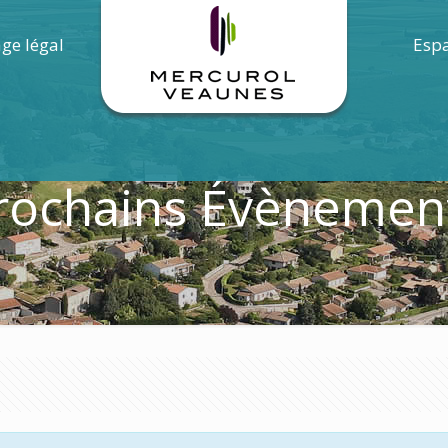
age légal
Espa
rochains Évènemen