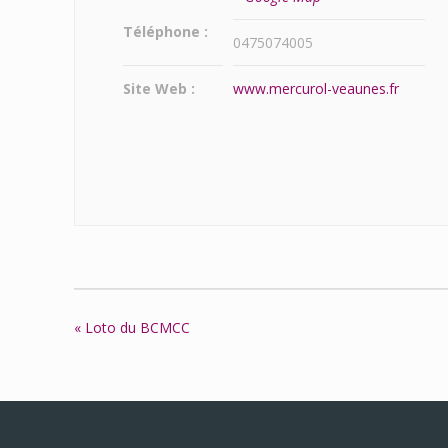
Téléphone :
0475074005
Site Web :
www.mercurol-veaunes.fr
Navigation
«
Loto du BCMCC
Évènement