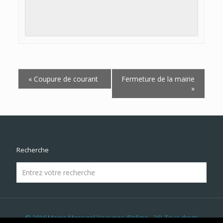
Navigation
«
Coupure de courant
Fermeture de la mairie
Évènement
»
Recherche
© 2016 Mairie Mercurol-Veaunes (Drôme - 26). Tous droits