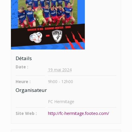
Détails
Date :
19 mai 2024
Heure :
9h00 - 12h00
Organisateur
FC Hermitage
Site Web :
http://fc-hermitage.footeo.com/