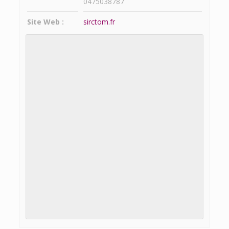
0475038787
Site Web :
sirctom.fr