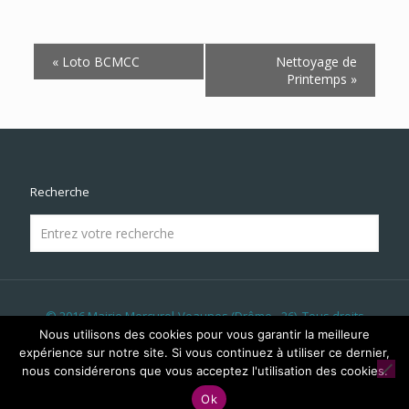
Navigation
«
Loto BCMCC
Nettoyage de
Évènement
Printemps
»
Recherche
© 2016 Mairie Mercurol-Veaunes (Drôme - 26). Tous droits
réservés | Réalisé par
LICOM Développement
|
Mentions
Nous utilisons des cookies pour vous garantir la meilleure
Légales
|
RGPD
|
Liens & Partenaires
|
Panneau Lumineux
|
expérience sur notre site. Si vous continuez à utiliser ce dernier,
Évènements
nous considérerons que vous acceptez l'utilisation des cookies.
Ok