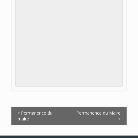
Navigation
«
Permanence du
Permanence du Maire
Évènement
maire
»