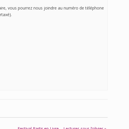
aire, vous pourrez nous joindre au numéro de téléphone
rtaxé).
Festival Partir en Livre – Lectures sous l’olivier
»