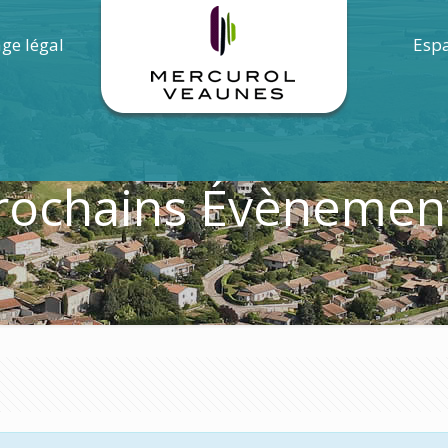
age légal
Espa
rochains Évènemen