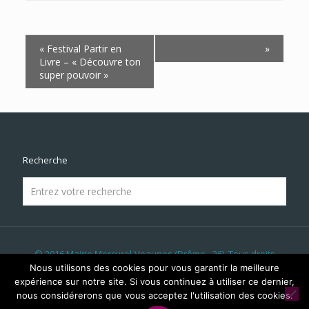
Navigation
«
Festival Partir en
»
Évènement
Livre – « Découvre ton
super pouvoir »
Recherche
© 2016 Mairie Mercurol-Veaunes (Drôme - 26). Tous droits
réservés | Réalisé par
LICOM Développement
|
Mentions
Nous utilisons des cookies pour vous garantir la meilleure
Légales
|
RGPD
|
Liens & Partenaires
|
Panneau Lumineux
|
expérience sur notre site. Si vous continuez à utiliser ce dernier,
Évènements
nous considérerons que vous acceptez l'utilisation des cookies.