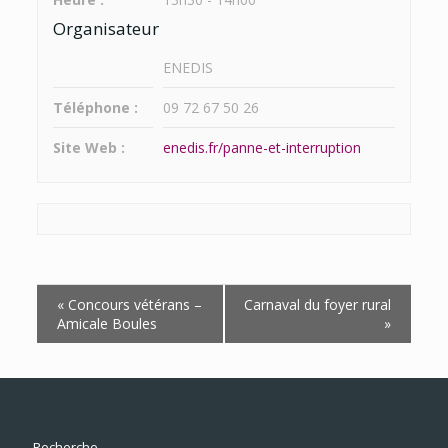
Organisateur
ENEDIS
Téléphone :
09 72 67 50 26
Site Web :
enedis.fr/panne-et-interruption
Navigation
«
Concours vétérans –
Carnaval du foyer rural
Évènement
Amicale Boules
»
Recherche