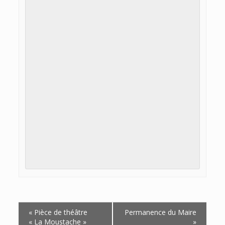
Navigation
«
Pièce de théâtre
Permanence du Maire
Évènement
« La Moustache »
»