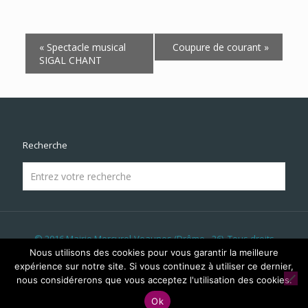
Navigation
«
Spectacle musical
Coupure de courant
»
Évènement
SIGAL CHANT
Recherche
© 2016 Mairie Mercurol-Veaunes (Drôme - 26). Tous droits
réservés | Réalisé par
LICOM Développement
|
Mentions
Nous utilisons des cookies pour vous garantir la meilleure
Légales
|
RGPD
|
Liens & Partenaires
|
Panneau Lumineux
|
expérience sur notre site. Si vous continuez à utiliser ce dernier,
Évènements
nous considérerons que vous acceptez l'utilisation des cookies.
Ok