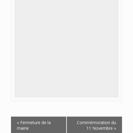
Navigation
«
Fermeture de la
Commémoration du
Évènement
mairie
11 Novembre
»