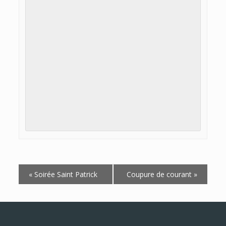
Navigation
«
Soirée Saint Patrick
Coupure de courant
»
Évènement