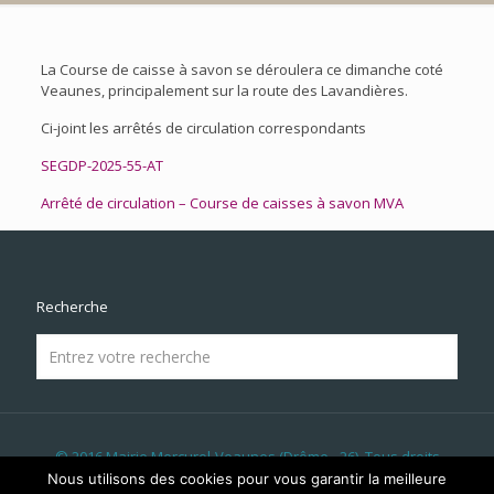
La Course de caisse à savon se déroulera ce dimanche coté
Veaunes, principalement sur la route des Lavandières.
Ci-joint les arrêtés de circulation correspondants
SEGDP-2025-55-AT
Arrêté de circulation – Course de caisses à savon MVA
Recherche
© 2016 Mairie Mercurol-Veaunes (Drôme - 26). Tous droits
réservés | Réalisé par
LICOM Développement
|
Mentions
Nous utilisons des cookies pour vous garantir la meilleure