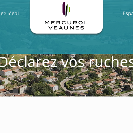
age légal
Espa
Déclarez vos ruche