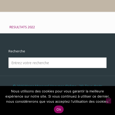
RESULTATS 2022
Recherche
© 2016 Mairie Mercurol-Veaunes (Drôme - 26). Tous droits
réservés | Réalisé par
LICOM Développement
|
Mentions
Nous utilisons des cookies pour vous garantir la meilleure
Légales
|
RGPD
|
Liens & Partenaires
|
Panneau Lumineux
|
expérience sur notre site. Si vous continuez à utiliser ce dernier,
Évènements
nous considérerons que vous acceptez l'utilisation des cookies.
Ok