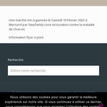
Une marche est organisée le Samedi 19 Février 2022 à
Mercurol par Stepfamily Love Association contre la maladie
de Charcot.
Information flyer ci-joint.
Recherche
© 2016 Mairie Mercurol-Veaunes (Drôme - 26). Tous droits
réservés | Réalisé par
LICOM Développement
|
Mentions
Nous utilisons des cookies pour vous garantir la meilleure
Légales
|
RGPD
|
Liens & Partenaires
|
Panneau Lumineux
|
expérience sur notre site. Si vous continuez à utiliser ce dernier,
Évènements
nous considérerons que vous acceptez l'utilisation des cookies.